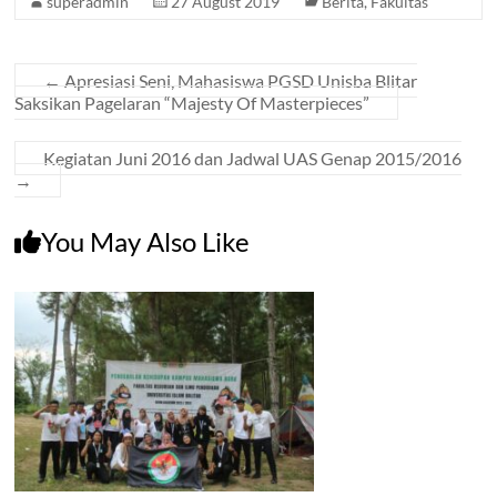
superadmin
27 August 2019
Berita
,
Fakultas
←
Apresiasi Seni, Mahasiswa PGSD Unisba Blitar
Saksikan Pagelaran “Majesty Of Masterpieces”
Kegiatan Juni 2016 dan Jadwal UAS Genap 2015/2016
→
You May Also Like