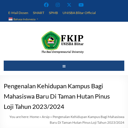
Skip
to
E-Mail Dosen
SMART
SPMB
UNISBA Blitar Official
content
Bahasa Indonesia
▼
Fakultas
Menu
Keguruan
dan
Pengenalan Kehidupan Kampus Bagi
Ilmu
Mahasiswa Baru Di Taman Hutan Pinus
Pendidikan
Loji Tahun 2023/2024
You are here:
Home
»
Arsip
»
Pengenalan Kehidupan Kampus Bagi Mahasiswa
Universitas
Baru Di Taman Hutan Pinus Loji Tahun 2023/2024
Islam