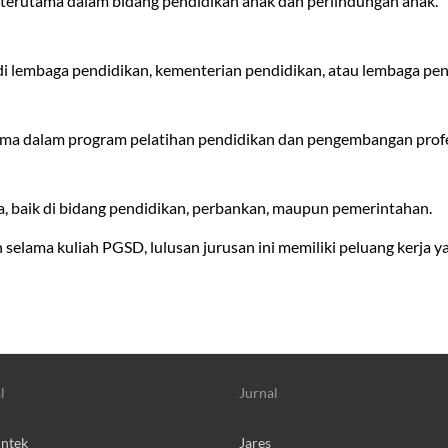
, terutama dalam bidang pendidikan anak dan perlindungan anak.
 lembaga pendidikan, kementerian pendidikan, atau lembaga pene
tama dalam program pelatihan pendidikan dan pengembangan profes
, baik di bidang pendidikan, perbankan, maupun pemerintahan.
lama kuliah PGSD, lulusan jurusan ini memiliki peluang kerja ya
l
Jurnal
intek
Jares