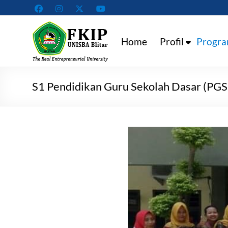
Skip
to
Fakultas
content
Home
Profil
Progra
Keguruan
dan
Ilmu
S1 Pendidikan Guru Sekolah Dasar (PG
Pendidikan
Universitas
Islam
Balitar