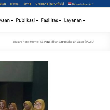
Dosen
SMART
SPMB
UNISBA Blitar Official
Bahasa Indonesia
▼
waan
Publikasi
Fasilitas
Layanan
You are here:
Home
»
S1 Pendidikan Guru Sekolah Dasar (PGSD)