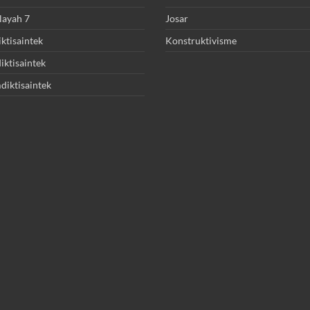
layah 7
Josar
ktisaintek
Konstruktivisme
ktisaintek
diktisaintek