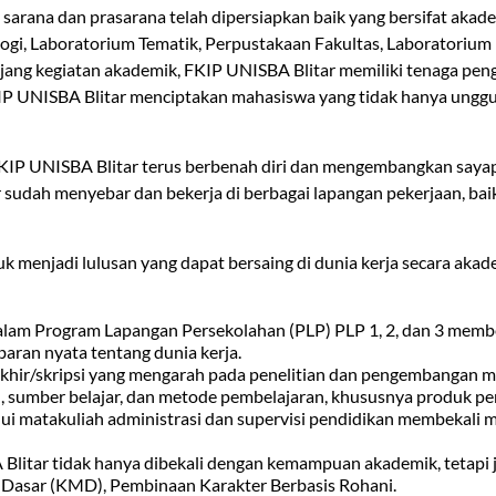
sarana dan prasarana telah dipersiapkan baik yang bersifat aka
ogi, Laboratorium Tematik, Perpustakaan Fakultas, Laboratorium 
ang kegiatan akademik, FKIP UNISBA Blitar memiliki tenaga pen
P UNISBA Blitar menciptakan mahasiswa yang tidak hanya unggul 
KIP UNISBA Blitar terus berbenah diri dan mengembangkan sayap
 sudah menyebar dan bekerja di berbagai lapangan pekerjaan, ba
menjadi lulusan yang dapat bersaing di dunia kerja secara aka
am Program Lapangan Persekolahan (PLP) PLP 1, 2, dan 3 membe
aran nyata tentang dunia kerja.
akhir/skripsi yang mengarah pada penelitian dan pengembanga
, sumber belajar, dan metode pembelajaran, khususnya produk pem
 matakuliah administrasi dan supervisi pendidikan membekali 
tar tidak hanya dibekali dengan kemampuan akademik, tetapi ju
ir Dasar (KMD), Pembinaan Karakter Berbasis Rohani.