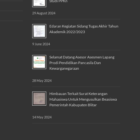
Studi PPKn
29 August 2024
Edaran Kegiatan Sidang Tugas Akhir Tahun
Akademik 2022/2023
9 June 2024
Selamat Datang Asesor Asesmen Lapang
Prodi Pendidikan Pancasila Dan
Kewarganegaraan
28 May 2024
Himbauan Terkait Surat Keterangan
Mahasiswa Untuk Mengusulkan Beasiswa
Pemerintah Kabupaten Blitar
14 May 2024