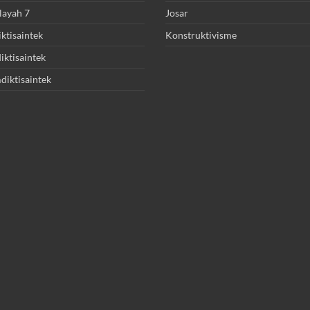
layah 7
Josar
ktisaintek
Konstruktivisme
ktisaintek
diktisaintek