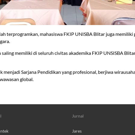
elah terprogramkan, mahasiswa FKIP UNISBA Blitar juga memilik
gara.
aling memiliki di seluruh civitas akademika FKIP UNSISBA Blit
 menjadi Sarjana Pendidikan yang profesional, berjiwa wirausah
rwawasan global.
l
Jurnal
intek
Jares