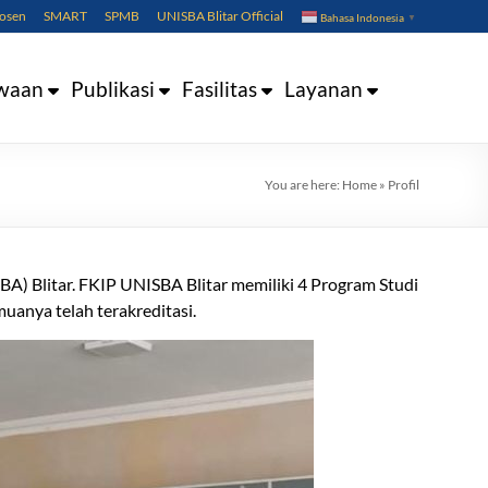
Dosen
SMART
SPMB
UNISBA Blitar Official
Bahasa Indonesia
▼
waan
Publikasi
Fasilitas
Layanan
You are here:
Home
»
Profil
BA) Blitar. FKIP UNISBA Blitar memiliki 4 Program Studi
uanya telah terakreditasi.