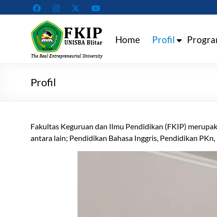
Skip
to
Fakultas
content
Home
Profil
Progra
Keguruan
dan
Ilmu
Profil
Pendidikan
Universitas
Fakultas Keguruan dan Ilmu Pendidikan (FKIP) merupakan
Islam
antara lain; Pendidikan Bahasa Inggris, Pendidikan PKn,
Balitar