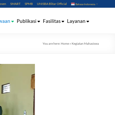
Dosen
SMART
SPMB
UNISBA Blitar Official
Bahasa Indonesia
▼
waan
Publikasi
Fasilitas
Layanan
You are here:
Home
»
Kegiatan Mahasiswa