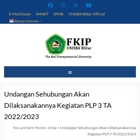
Skip
to
E-Mail Dosen
SMART
SPMB
UNISBA Blitar Official
content
Bahasa Indonesia
▼
Fakultas
Menu
Keguruan
dan
Undangan Sehubungan Akan
Ilmu
Dilaksanakannya Kegiatan PLP 3 TA
Pendidikan
2022/2023
You are here:
Home
»
Arsip
»
Undangan Sehubungan Akan Dilaksanakannya
Universitas
Kegiatan PLP 3 TA 2022/2023
Islam