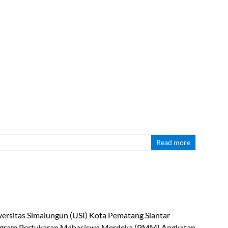
Read more
versitas Simalungun (USI) Kota Pematang Siantar
Program Pertukaran Mahasiswa Merdeka (PMM) Angkatan