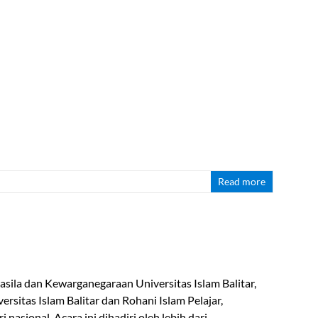
Read more
sila dan Kewarganegaraan Universitas Islam Balitar,
sitas Islam Balitar dan Rohani Islam Pelajar,
sional. Acara ini dihadiri oleh lebih dari