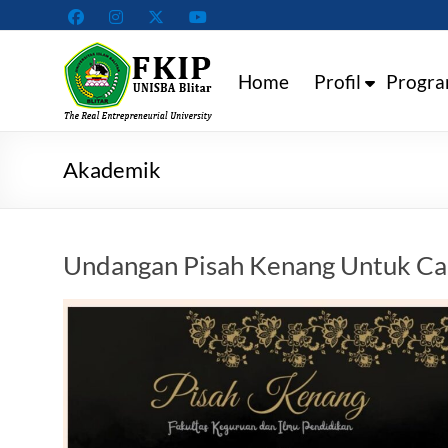
Skip
to
Fakultas
content
Home
Profil
Progra
Keguruan
dan
Ilmu
Akademik
Pendidikan
Universitas
Undangan Pisah Kenang Untuk Ca
Islam
Balitar