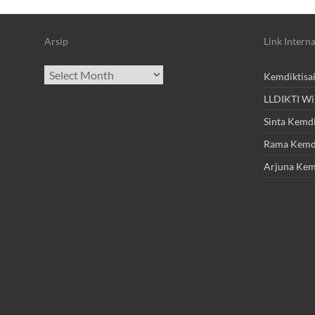
Arsip
Link Interna
Archives
Kemdiktisa
LLDIKTI Wi
Sinta Kemdi
Rama Kemdi
Arjuna Kem