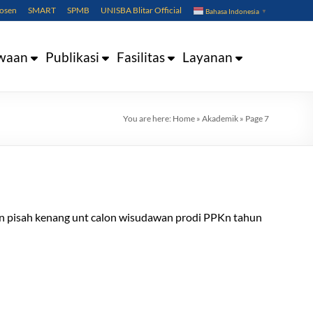
Dosen
SMART
SPMB
UNISBA Blitar Official
Bahasa Indonesia
▼
waan
Publikasi
Fasilitas
Layanan
You are here:
Home
»
Akademik
»
Page 7
n pisah kenang unt calon wisudawan prodi PPKn tahun