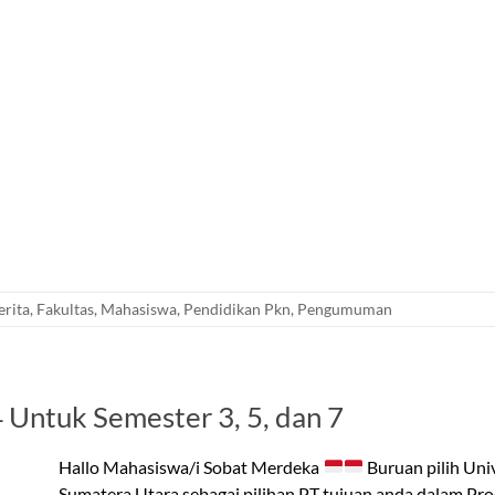
erita
,
Fakultas
,
Mahasiswa
,
Pendidikan Pkn
,
Pengumuman
Untuk Semester 3, 5, dan 7
Hallo Mahasiswa/i Sobat Merdeka
Buruan pilih Uni
Sumatera Utara sebagai pilihan PT tujuan anda dalam 