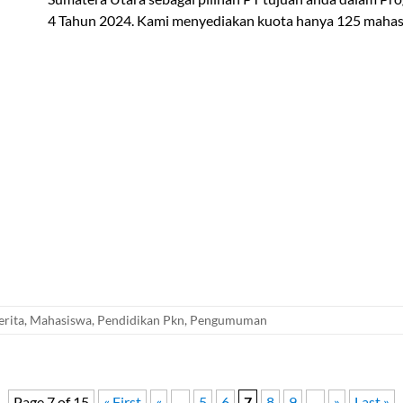
4 Tahun 2024. Kami menyediakan kuota hanya 125 mahasis
erita
,
Mahasiswa
,
Pendidikan Pkn
,
Pengumuman
Page 7 of 15
« First
«
...
5
6
7
8
9
...
»
Last »