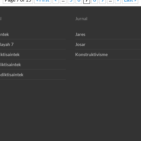
l
Jurnal
intek
Jares
layah 7
Josar
ktisaintek
Konstruktivisme
ktisaintek
diktisaintek