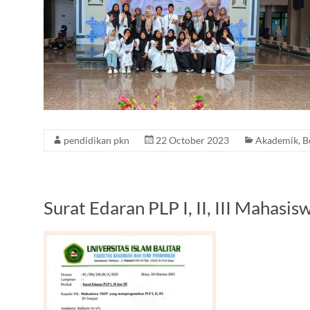
pendidikan pkn
22 October 2023
Akademik
,
B
Surat Edaran PLP I, II, III Mah