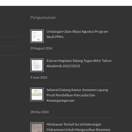
Pengumuman
Undangan Ujian Skipsi Agustus Program
Studi PPKn
29 August 2024
Edaran Kegiatan Sidang Tugas Akhir Tahun
Akademik 2022/2023
9 June 2024
Selamat Datang Asesor Asesmen Lapang
Prodi Pendidikan Pancasila Dan
Kewarganegaraan
28 May 2024
Himbauan Terkait Surat Keterangan
Mahasiswa Untuk Mengusulkan Beasiswa