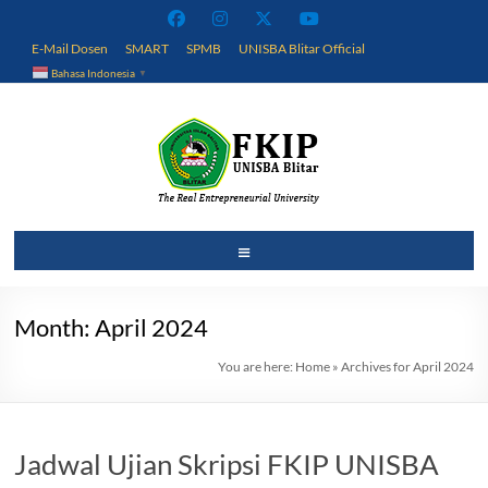
Skip
to
E-Mail Dosen
SMART
SPMB
UNISBA Blitar Official
content
Bahasa Indonesia
▼
Fakultas
Menu
Keguruan
dan
Month:
April 2024
Ilmu
You are here:
Home
»
Archives for April 2024
Pendidikan
Universitas
Jadwal Ujian Skripsi FKIP UNISBA
Islam