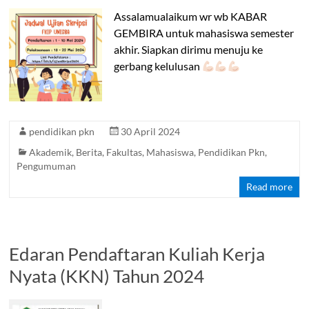
Balitar
Assalamualaikum wr wb KABAR
GEMBIRA untuk mahasiswa semester
akhir. Siapkan dirimu menuju ke
gerbang kelulusan
pendidikan pkn
30 April 2024
Akademik
,
Berita
,
Fakultas
,
Mahasiswa
,
Pendidikan Pkn
,
Pengumuman
Read more
Edaran Pendaftaran Kuliah Kerja
Nyata (KKN) Tahun 2024